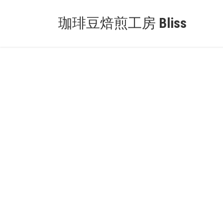
Skip
Skip
to
to
珈琲豆焙煎工房 Bliss
the
the
content
Navigation